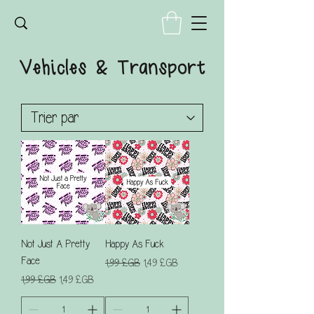
Vehicles & Transport
Not Just A Pretty
Happy As Fuck
Face
Prix original
Prix promotionnel
1,99 £GB
1,49 £GB
Prix original
Prix promotionnel
1,99 £GB
1,49 £GB