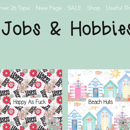
er 26 Tape
New Page
SALE
Shop
Useful T
Jobs & Hobbie