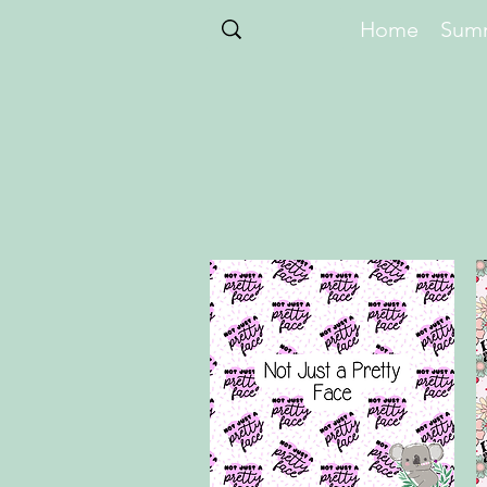
Home
Summ