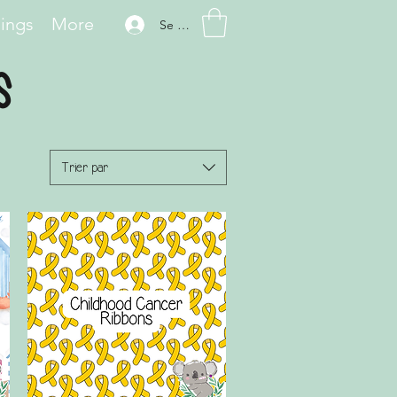
hings
More
Se connecter
s
Trier par