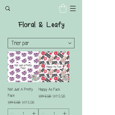
Floral & Leafy
Not Just A Pretty
Happy As Fuck
Face
Prix original
Prix promotionnel
1,99 £GB
1,49 £GB
Prix original
Prix promotionnel
1,99 £GB
1,49 £GB