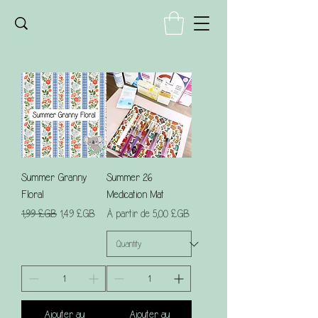
Summer Granny
Summer 26
Floral
Medication Mat
Prix original
Prix promotionnel
Prix promotionnel
1,99 £GB
1,49 £GB
À partir de
5,00 £GB
Ajouter au
Ajouter au