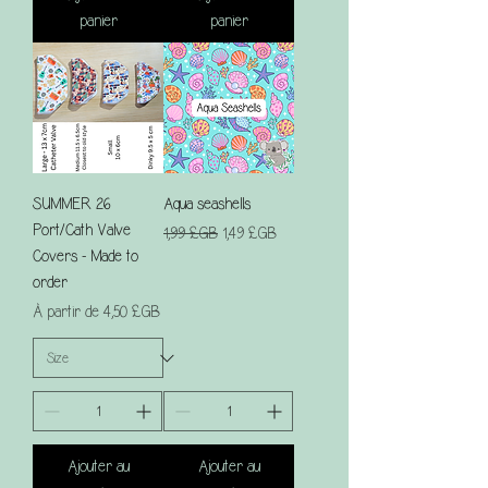
panier
panier
SUMMER 26
Aqua seashells
Port/Cath Valve
Prix original
Prix promotionnel
1,99 £GB
1,49 £GB
Covers - Made to
order
Prix promotionnel
À partir de
4,50 £GB
Ajouter au
Ajouter au