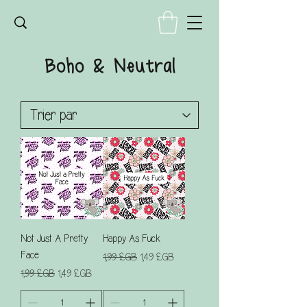
Boho & Neutral
Not Just A Pretty
Happy As Fuck
Face
Prix original
Prix promotionnel
1,99 £GB
1,49 £GB
Prix original
Prix promotionnel
1,99 £GB
1,49 £GB