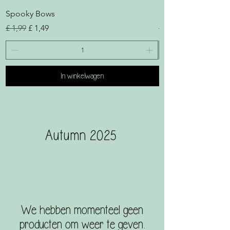
Spooky Bows
Little Ray of Pitch B
Normale prijs
Verkoopprijs
Normale prijs
£ 1,99
£ 1,49
£ 1,99
In winkelwagen
Autumn 2025
We hebben momenteel geen
producten om weer te geven.